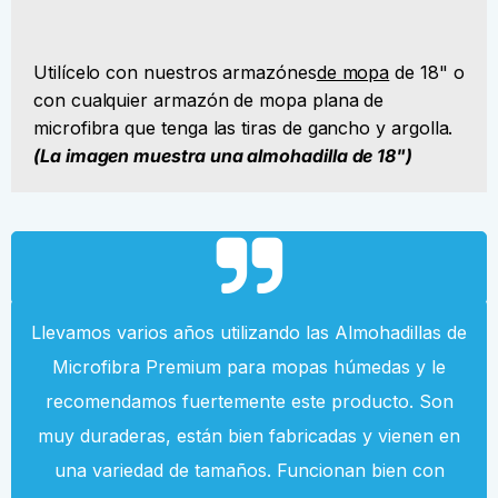
Utilícelo con nuestros armazónes
de mopa
de 18" o
con cualquier armazón de mopa plana de
microfibra que tenga las tiras de gancho y argolla.
(La imagen muestra una almohadilla de 18")
Llevamos varios años utilizando las Almohadillas de
Microfibra Premium para mopas húmedas y le
recomendamos fuertemente este producto. Son
muy duraderas, están bien fabricadas y vienen en
una variedad de tamaños. Funcionan bien con