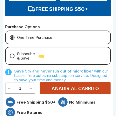
FREE SHIPPING $50+
Purchase Options
One Time Purchase
Subscribe
& Save
Save With Monthly Microfiber
Save 5% and never run out of microfiber
with our
Save With Quarterly Microfiber
hassle-free autoship subscription service. Designed
to save your time and money
AÑADIR AL CARRITO
Free Shipping $50+
No Minimums
Free Returns