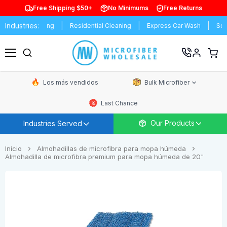
Free Shipping $50+
No Minimums
Free Returns
Industries:
al Cleaning
Residential Cleaning
Express Car Wash
Schools & 
Ver
carrit
Menú
de
comp
Los más vendidos
Bulk Microfiber
Last Chance
Our Products
Industries Served
Inicio
Almohadillas de microfibra para mopa húmeda
Almohadilla de microfibra premium para mopa húmeda de 20"