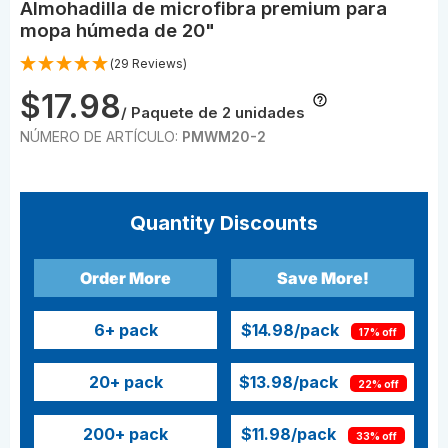
Almohadilla de microfibra premium para
mopa húmeda de 20"
(29 Reviews)
$17.98
/ Paquete de 2 unidades
NÚMERO DE ARTÍCULO:
PMWM20-2
Quantity Discounts
Order More
Save More!
6
+ pack
$14.98
/pack
17% off
20
+ pack
$13.98
/pack
22% off
200
+ pack
$11.98
/pack
33% off