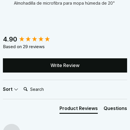
Almohadilla de microfibra para mopa húmeda de 20"
New content loaded
4.90
Based on 29 reviews
Write Review
Search:
Sort
Product Reviews
Questions