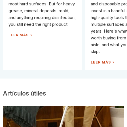
most hard surfaces. But for heavy
and disposable pr
grease, mineral deposits, mold,
invest in a handful 
and anything requiring disinfection,
high-quality tools 
you still need the right product.
multiple surfaces a
years. Here's what
2
LEER MÁS
0
worth buying from 
T
H
aisle, and what yo
I
N
skip.
G
S
Y
W
LEER MÁS
O
H
U
A
C
T
A
'
N
S
C
A
L
C
E
T
A
U
Artículos útiles
N
A
W
L
I
L
T
Y
H
W
J
O
U
R
S
T
T
H
W
B