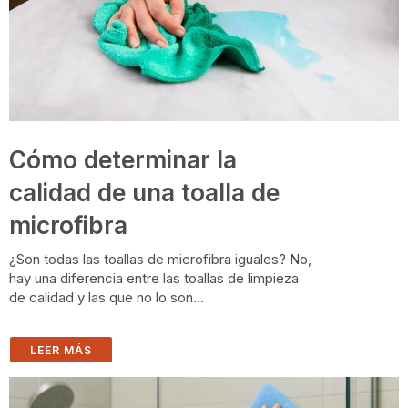
A
L
C
L
E
A
N
E
R
'
S
S
H
O
Cómo determinar la
P
P
I
calidad de una toalla de
N
G
L
microfibra
I
S
T
¿Son todas las toallas de microfibra iguales? No,
hay una diferencia entre las toallas de limpieza
de calidad y las que no lo son...
LEER MÁS