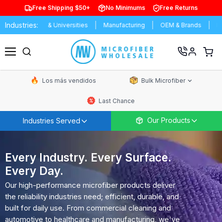
Free Shipping $50+
No Minimums
Free Returns
Industries:
Schools & Universities
Manufacturing
OEM & Brands
Distributo
Ver
carrit
Menú
de
Microfiber
comp
Wholesale
Los más vendidos
Bulk Microfiber
-
Insumos
Last Chance
de
limpieza
Our Products
Industries Served
de
uso
comercial
y
Every Industry. Every Surface.
domestico
Every Day.
Our high-performance microfiber products deliver
the reliability industries need; efficient, durable, and
built for daily use. From commercial cleaning and
automotive to healthcare and manufacturing, we've