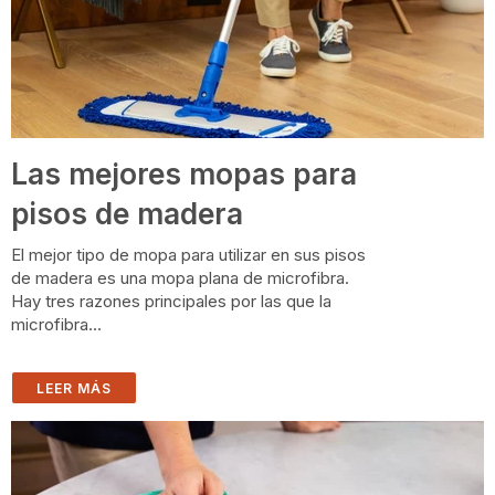
A
U
T
Y
E
I
R
N
(
G
A
F
N
R
D
O
W
M
H
T
A
H
T
E
Las mejores mopas para
N
C
E
L
V
E
pisos de madera
E
A
R
N
S
I
H
N
El mejor tipo de mopa para utilizar en sus pisos
O
G
U
A
de madera es una mopa plana de microfibra.
L
I
Hay tres razones principales por las que la
D
S
B
L
microfibra...
E
E
)
?
A
P
R
LEER MÁS
O
F
E
S
S
I
O
N