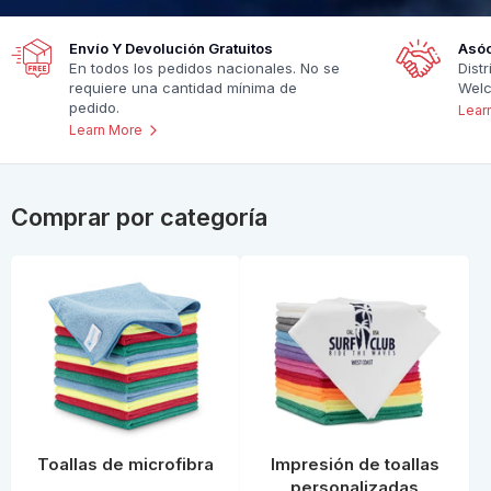
Envío Y Devolución Gratuitos
Asóc
En todos los pedidos nacionales. No se
Distr
requiere una cantidad mínima de
Wel
pedido.
Lear
Free
Learn More
Shipping
&
Free
Comprar por categoría
Returns
Toallas de microfibra
Impresión de toallas
personalizadas