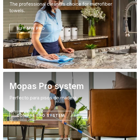
The professional cleaners choice for microfiber
towels.
BUY MW PRO
Mopas Pro system
Perfecto para pisos de madera
COMPRE PRO SYSTEM