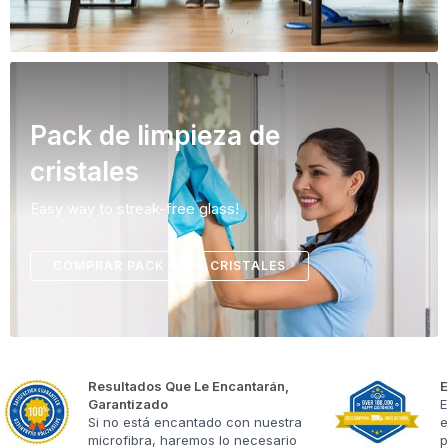
Pack de limpieza de
cristales
Easy way to streak-free glass!
COMPRAR PACK PARA CRISTALES
Resultados Que Le Encantarán,
E
Garantizado
E
Si no está encantado con nuestra
e
microfibra, haremos lo necesario
p