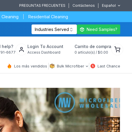
PREGUNTAS FRECUENTES
Contáctenos
Español
 Cleaning
Residential Cleaning
Industries Served
Need Samples?
Ver
 help?
Login To Account
Carrito de compra
carrito
791-6677
Access Dashboard
0
artículo(s) /
$0.00
de
compra
Los más vendidos
Bulk Microfiber
Last Chance