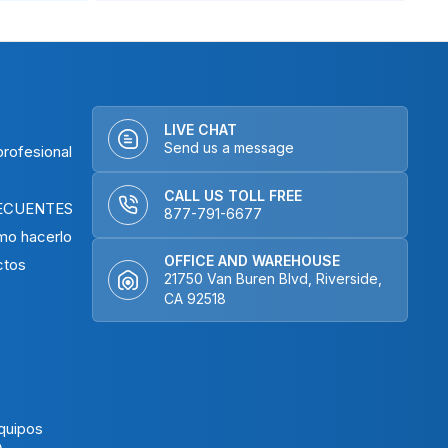
LIVE CHAT
Send us a message
rofesional
CALL US TOLL FREE
ECUENTES
877-791-6677
mo hacerlo
OFFICE AND WAREHOUSE
ctos
21750 Van Buren Blvd, Riverside,
CA 92518
N
quipos