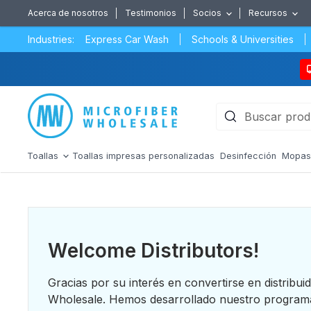
Acerca de nosotros
Testimonios
Socios
Recursos
Industries:
Express Car Wash
Schools & Universities
Toallas
Toallas impresas personalizadas
Desinfección
Mopa
Welcome Distributors!
Gracias por su interés en convertirse en distribui
Wholesale. Hemos desarrollado nuestro programa