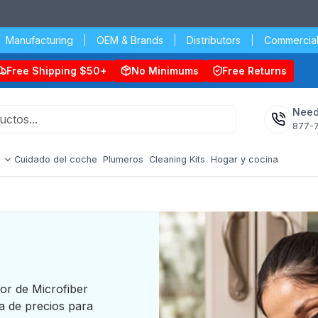
Manufacturing
OEM & Brands
Distributors
Commercial
Free Shipping $50+
No Minimums
Free Returns
Need
877-
s
Cuidado del coche
Plumeros
Cleaning Kits
Hogar y cocina
dor de Microfiber
 de precios para