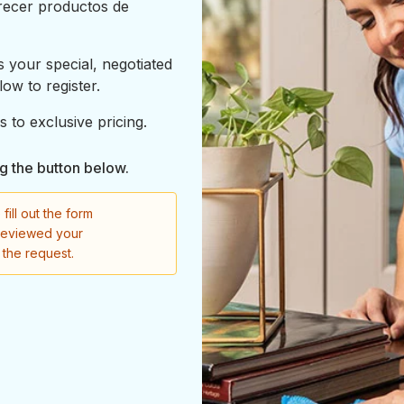
frecer productos de
 your special, negotiated
low to register.
 to exclusive pricing.
ng the button below.
fill out the form
reviewed your
f the request.