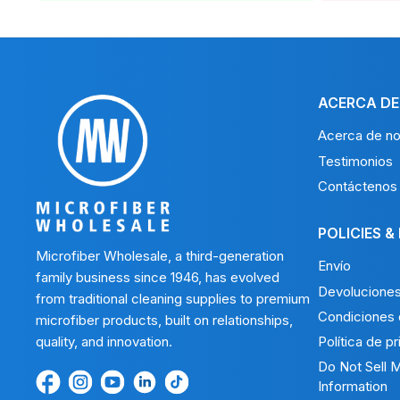
ACERCA DE
Acerca de no
Testimonios
Contáctenos
POLICIES &
Microfiber Wholesale, a third-generation
Envío
family business since 1946, has evolved
Devolucione
from traditional cleaning supplies to premium
Condiciones 
microfiber products, built on relationships,
quality, and innovation.
Política de p
Do Not Sell 
Encuéntrenos
Find
Encuéntrenos
Find
Find
Information