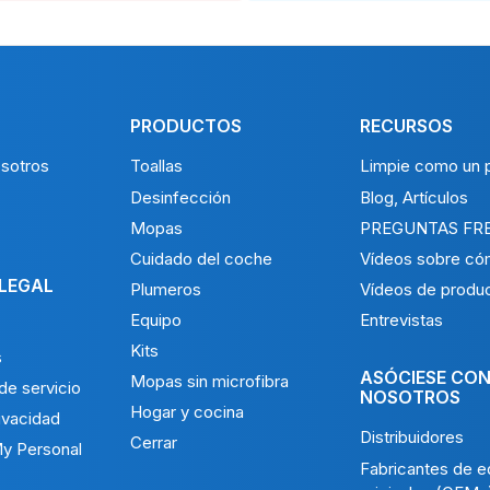
PRODUCTOS
RECURSOS
sotros
Toallas
Limpie como un p
Desinfección
Blog, Artículos
Mopas
PREGUNTAS FR
Cuidado del coche
Vídeos sobre có
 LEGAL
Plumeros
Vídeos de produ
Equipo
Entrevistas
Kits
s
ASÓCIESE CO
Mopas sin microfibra
de servicio
NOSOTROS
Hogar y cocina
rivacidad
Distribuidores
Cerrar
My Personal
Fabricantes de e