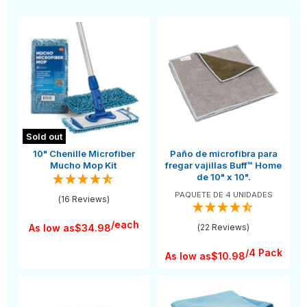
Sold out
10" Chenille Microfiber
Paño de microfibra para
Mucho Mop Kit
fregar vajillas Buff™ Home
de 10" x 10".
PAQUETE DE 4 UNIDADES
(16 Reviews)
/each
As low as
$34.98
(22 Reviews)
/4 Pack
As low as
$10.98