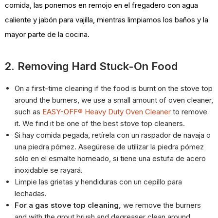
comida, las ponemos en remojo en el fregadero con agua
caliente y jabón para vajilla, mientras limpiamos los baños y la
mayor parte de la cocina.
2. Removing Hard Stuck-On Food
On a first-time cleaning if the food is burnt on the stove top
around the burners, we use a small amount
of oven cleaner,
such as
EASY-OFF® Heavy Duty Oven Cleaner
to remove
it. We find it be one of the best stove top cleaners.
Si hay comida pegada, retírela con un raspador de navaja o
una piedra pómez. Asegúrese de utilizar la piedra pómez
sólo en el esmalte horneado, si tiene una estufa de acero
inoxidable se rayará.
Limpie las grietas y hendiduras con un cepillo para
lechadas.
For a gas stove top cleaning,
we remove the burners
and with the grout brush and degreaser clean around