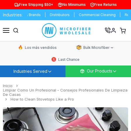
Free Shipping $50+
No Minimums
Free Returns
Industries:
OEM & Brands
Distributors
Commercial Cleaning
Resident
Ver
carrit
Menú
de
comp
Los más vendidos
Bulk Microfiber
Last Chance
Our Products
Industries Served
Inicio
Limpiar Como Un Profesional - Consejos Profesionales De Limpieza
De Casas
How to Clean Stovetops Like a Pro