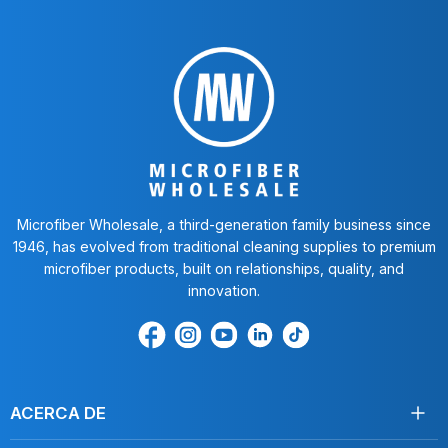
Microfiber Wholesale, a third-generation family business since
1946, has evolved from traditional cleaning supplies to premium
microfiber products, built on relationships, quality, and
innovation.
Encuéntrenos
Find
Encuéntrenos
Find
Find
en
us
en
us
us
Facebook
on
Youtube
on
on
Instagram
LinkedIn
TikTok
ACERCA DE