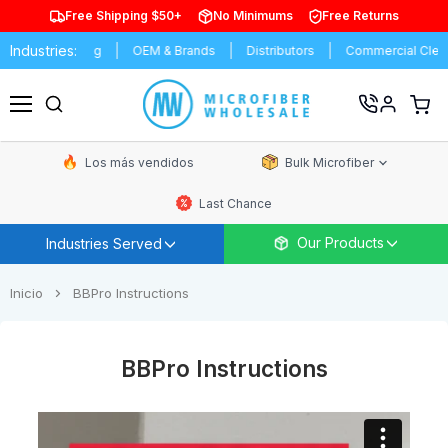
Free Shipping $50+
No Minimums
Free Returns
Industries:
Manufacturing
OEM & Brands
Distributors
Commercial Clean
Ver
carrit
Menú
de
comp
Los más vendidos
Bulk Microfiber
Last Chance
Our Products
Industries Served
Inicio
BBPro Instructions
BBPro Instructions