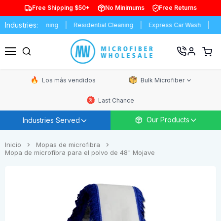
Free Shipping $50+
No Minimums
Free Returns
Industries:
ial Cleaning
Residential Cleaning
Express Car Wash
Schools 
Ver
carrit
Menú
de
comp
Los más vendidos
Bulk Microfiber
Last Chance
Our Products
Industries Served
Inicio
Mopas de microfibra
Mopa de microfibra para el polvo de 48" Mojave