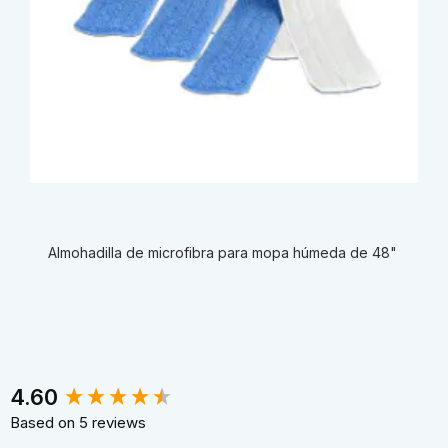
Almohadilla de microfibra para mopa húmeda de 48"
New content loaded
4.60
Based on 5 reviews