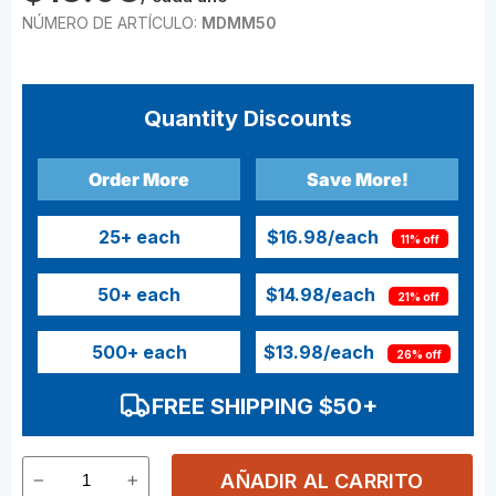
NÚMERO DE ARTÍCULO:
MDMM50
Quantity Discounts
Order More
Save More!
25
+ each
$16.98
/each
11% off
50
+ each
$14.98
/each
21% off
500
+ each
$13.98
/each
26% off
FREE SHIPPING $50+
AÑADIR AL CARRITO