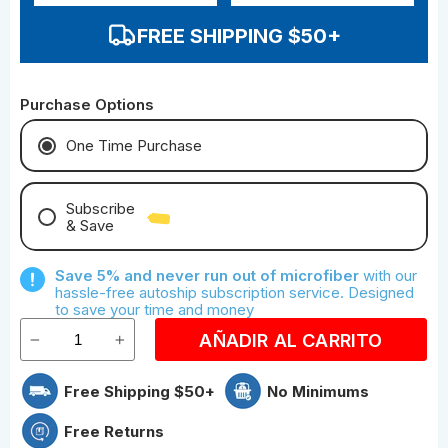
FREE SHIPPING $50+
Purchase Options
One Time Purchase
Subscribe
& Save
Save With Monthly Microfiber
Save 5% and never run out of microfiber
with our
Save With Quarterly Microfiber
hassle-free autoship subscription service. Designed
to save your time and money
AÑADIR AL CARRITO
Free Shipping $50+
No Minimums
Free Returns