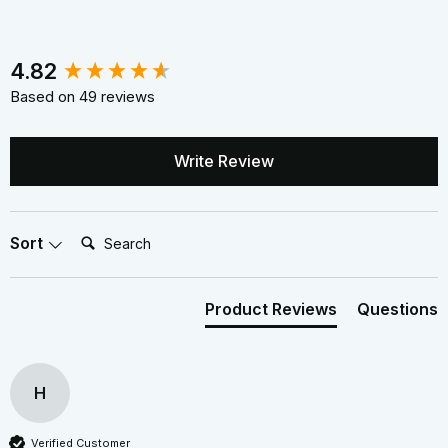
New content loaded
4.82
Based on 49 reviews
Write Review
Search:
Sort
Product Reviews
Questions
H
Verified Customer