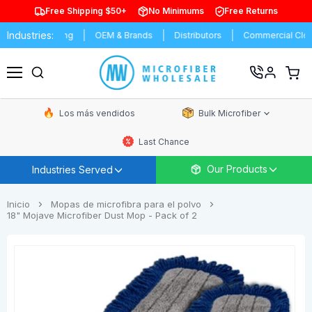
Free Shipping $50+
No Minimums
Free Returns
Industries:
nufacturing
OEM & Brands
Distributors
Commercial Cleaning
Ver
carrit
Menú
de
comp
Los más vendidos
Bulk Microfiber
Last Chance
Our Products
Industries Served
Inicio
Mopas de microfibra para el polvo
18" Mojave Microfiber Dust Mop - Pack of 2