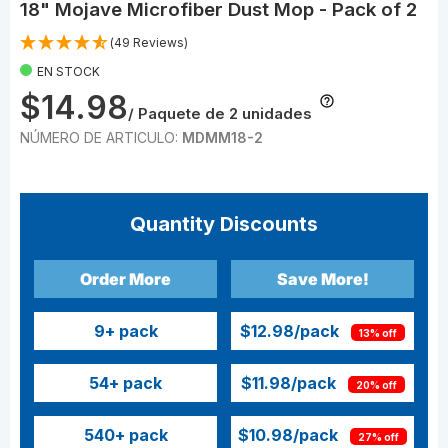
18" Mojave Microfiber Dust Mop - Pack of 2
(49 Reviews)
EN STOCK
$14.98
/ Paquete de 2 unidades
NÚMERO DE ARTICULO:
MDMM18-2
Quantity Discounts
Order More
Save More!
9
+ pack
$12.98
/pack
13% off
54
+ pack
$11.98
/pack
20% off
540
+ pack
$10.98
/pack
27% off