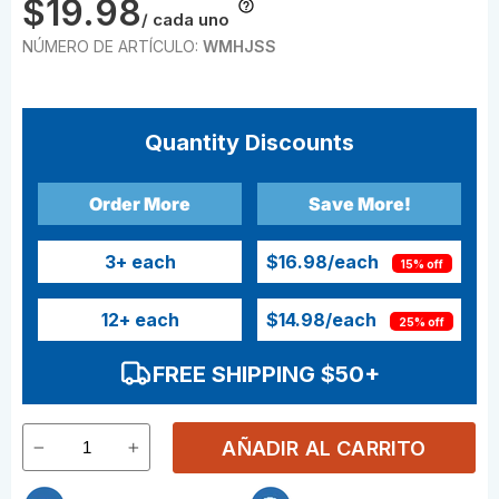
$19.98
/ cada uno
NÚMERO DE ARTÍCULO:
WMHJSS
Quantity Discounts
Order More
Save More!
3
+ each
$16.98
/each
15% off
12
+ each
$14.98
/each
25% off
FREE SHIPPING $50+
AÑADIR AL CARRITO