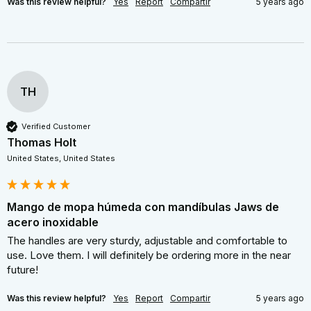
Was this review helpful?
Yes
Report
Compartir
5 years ago
TH
Verified Customer
Thomas Holt
United States, United States
Mango de mopa húmeda con mandíbulas Jaws de
acero inoxidable
The handles are very sturdy, adjustable and comfortable to 
use. Love them. I will definitely be ordering more in the near 
future!
Was this review helpful?
Yes
Report
Compartir
5 years ago