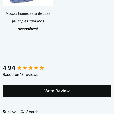
Mopas húmedas sintéticas
(Múltiples tamaños
disponibles)
New content loaded
4.94
Based on 18 reviews
Write Review
Search:
Sort