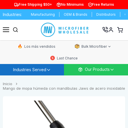
Free Shipping $50+
No Minimums
Free Returns
Industries:
iversities
Manufacturing
OEM & Brands
Distributors
Comm
Ver
carrit
Menú
de
comp
Los más vendidos
Bulk Microfiber
Last Chance
Our Products
Industries Served
Inicio
Mango de mopa húmeda con mandíbulas Jaws de acero inoxidable