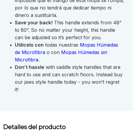
imposible que el mango de esta mopa se rompa,
por lo que no tendrá que dedicar tiempo ni
dinero a sustituirla.
Save your back!
This handle extends from 48”
to 80”. So no matter your height, this handle
can be adjusted so it’s perfect for you.
Utilícelo con
todas nuestras
Mopas Húmedas
de Microfibra
o con
Mopas Húmedas sin
Microfibra
.
Don’t hassle
with saddle style handles that are
hard to use and can scratch floors. Instead buy
our jaws style handle today - you won’t regret
it!
Detalles del producto