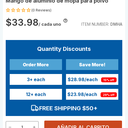
Mango de aluminio de mopa para polvo
(0 Reviews)
$33.98
/ cada uno
ITEM NUMBER:
DMHA
Quantity Discounts
Order More
Save More!
3
+ each
$28.98
/each
15% off
12
+ each
$23.98
/each
29% off
FREE SHIPPING $50+
AÑADIR AL CARRITO