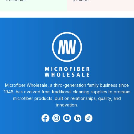
Microfiber Wholesale, a third-generation family business since
1946, has evolved from traditional cleaning supplies to premium
microfiber products, built on relationships, quality, and
innovation.
Encuéntrenos
Find
Encuéntrenos
Find
Find
en
us
en
us
us
Facebook
on
Youtube
on
on