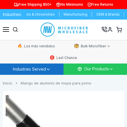
Free Shipping $50+
No Minimums
Free Returns
Industries:
ash
Schools & Universities
Manufacturing
OEM & Brands
D
Ver
carrit
Menú
de
comp
Los más vendidos
Bulk Microfiber
Last Chance
Our Products
Industries Served
Inicio
Mango de aluminio de mopa para polvo