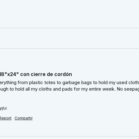
 18"x24" con cierre de cordón
everything from plastic totes to garbage bags to hold my used clot
gh to hold all my cloths and pads for my entire week. No seepage
pful.
Report
Compartir