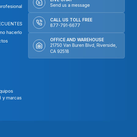
Send us a message
rofesional
CALL US TOLL FREE
ECUENTES
877-791-6677
mo hacerlo
OFFICE AND WAREHOUSE
ctos
21750 Van Buren Blvd, Riverside,
CA 92518
N
quipos
) y marcas