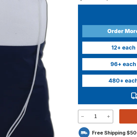
Order Mor
12
+ each
96
+ each
480
+ eac
Free Shipping $50