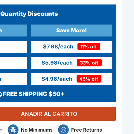
Quantity Discounts
e
Save More!
$7.98
/each
11% off
$5.98
/each
33% off
h
$4.98
/each
45% off
FREE SHIPPING $50+
AÑADIR AL CARRITO
+
No Minimums
Free Returns