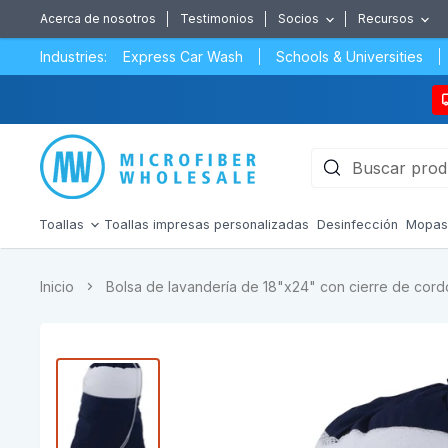
Acerca de nosotros
Testimonios
Socios
Recursos
Industries:
Express Car Wash
Schools & Universities
Toallas
Toallas impresas personalizadas
Desinfección
Mopa
Inicio
Bolsa de lavandería de 18"x24" con cierre de cor