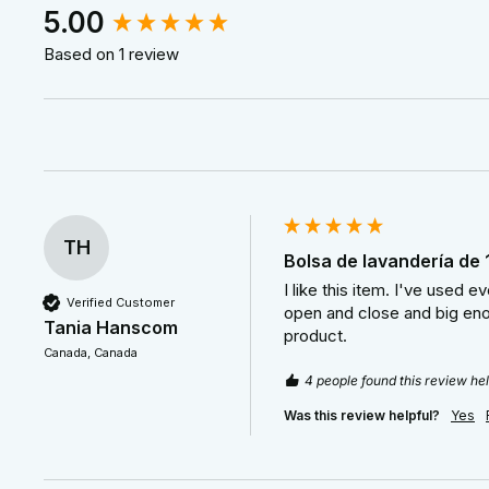
New content loaded
5.00
Based on 1 review
TH
Bolsa de lavandería de
I like this item. I've used 
Verified Customer
open and close and big enou
Tania Hanscom
product.
Canada, Canada
4 people found this review hel
Was this review helpful?
Yes