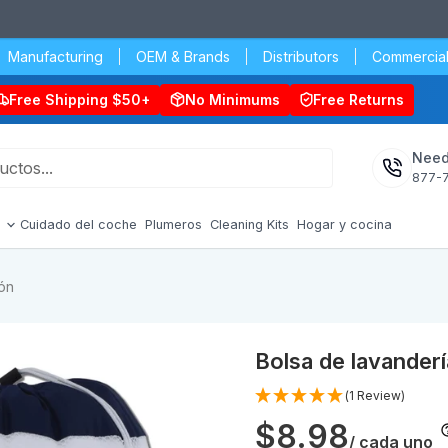
Manufacturing
OEM & Brands
Distributors
Commercial
Free Shipping $50+
No Minimums
Free Returns
Need
877-
s
Cuidado del coche
Plumeros
Cleaning Kits
Hogar y cocina
dón
Bolsa de lavander
(1 Review)
$8.98
/ cada uno