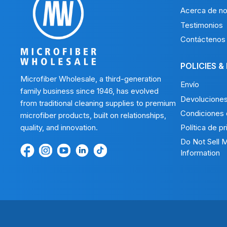
Acerca de no
Testimonios
Contáctenos
POLICIES &
Microfiber Wholesale, a third-generation
Envío
family business since 1946, has evolved
Devolucione
from traditional cleaning supplies to premium
Condiciones 
microfiber products, built on relationships,
quality, and innovation.
Política de p
Do Not Sell 
Encuéntrenos
Find
Encuéntrenos
Find
Find
Information
en
us
en
us
us
Facebook
on
Youtube
on
on
Instagram
LinkedIn
TikTok