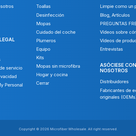
sotros
Toallas
Limpie como un p
Desinfección
Blog, Artículos
Mopas
PREGUNTAS FR
Cuidado del coche
Vídeos sobre có
 LEGAL
Plumeros
Vídeos de produ
Equipo
Entrevistas
Kits
s
ASÓCIESE CO
Mopas sin microfibra
de servicio
NOSOTROS
Hogar y cocina
rivacidad
Distribuidores
Cerrar
My Personal
Fabricantes de e
originales (OEMs
Copyright © 2026 Microfiber Wholesale. All right reserved.