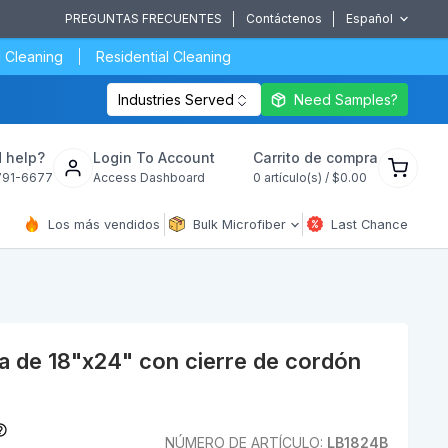
PREGUNTAS FRECUENTES
Contáctenos
Español
 Cleaning
Residential Cleaning
Industries Served
Need Samples?
Ver
 help?
Login To Account
Carrito de compra
carrito
791-6677
Access Dashboard
0
artículo(s) /
$0.00
de
compra
Los más vendidos
Bulk Microfiber
Last Chance
ía de 18"x24" con cierre de cordón
NÚMERO DE ARTÍCULO:
LB1824B