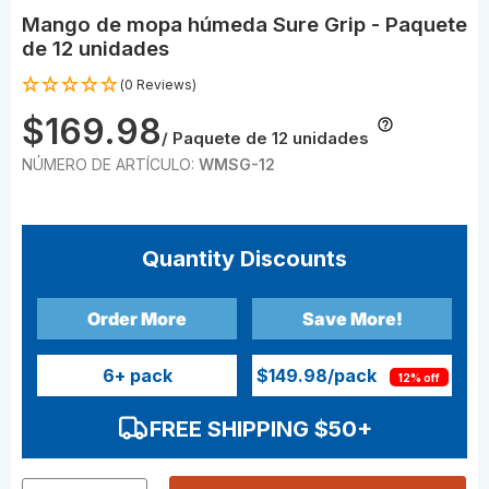
Mango de mopa húmeda Sure Grip - Paquete
de 12 unidades
(0 Reviews)
$169.98
/ Paquete de 12 unidades
NÚMERO DE ARTÍCULO:
WMSG-12
Quantity Discounts
Order More
Save More!
6
+ pack
$149.98
/pack
12% off
FREE SHIPPING $50+