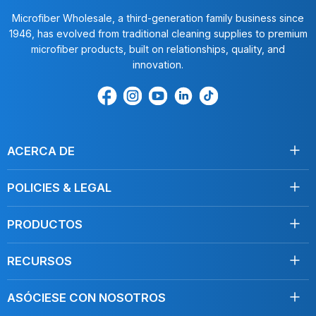
Microfiber Wholesale, a third-generation family business since
1946, has evolved from traditional cleaning supplies to premium
microfiber products, built on relationships, quality, and
innovation.
Encuéntrenos
Find
Encuéntrenos
Find
Find
en
us
en
us
us
Facebook
on
Youtube
on
on
Instagram
LinkedIn
TikTok
ACERCA DE
Acerca de nosotros
POLICIES & LEGAL
Testimonios
Envío
Contáctenos
PRODUCTOS
Devoluciones
Toallas
Condiciones de servicio
RECURSOS
Desinfección
Política de privacidad
Limpie como un profesional
Mopas
Do Not Sell My Personal Information
ASÓCIESE CON NOSOTROS
Blog, Artículos
Cuidado del coche