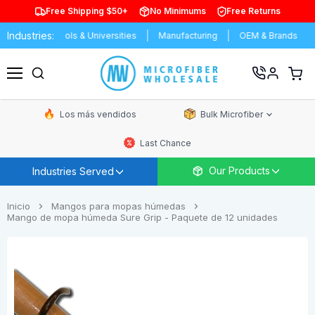
Free Shipping $50+
No Minimums
Free Returns
Industries:
ash
Schools & Universities
Manufacturing
OEM & Brands
D
Ver
carrit
Menú
de
comp
Los más vendidos
Bulk Microfiber
Last Chance
Our Products
Industries Served
Inicio
Mangos para mopas húmedas
Mango de mopa húmeda Sure Grip - Paquete de 12 unidades