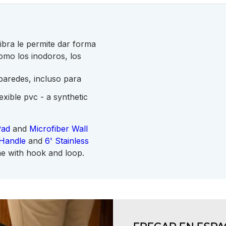
ibra le permite dar forma
mo los inodoros, los
 paredes, incluso para
ible pvc - a synthetic
Pad
and
Microfiber Wall
Handle
and
6' Stainless
me with hook and loop.