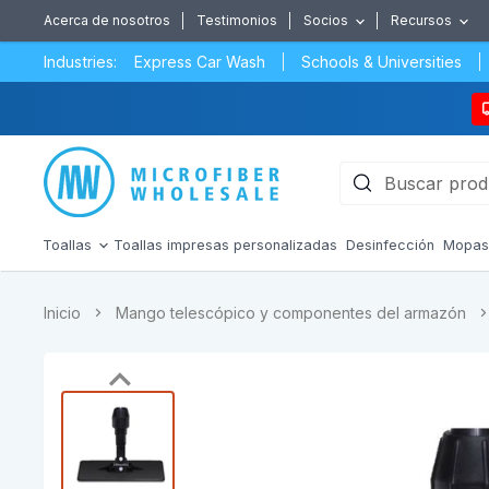
Acerca de nosotros
Testimonios
Socios
Recursos
Industries:
Express Car Wash
Schools & Universities
Toallas
Toallas impresas personalizadas
Desinfección
Mopa
Inicio
Mango telescópico y componentes del armazón