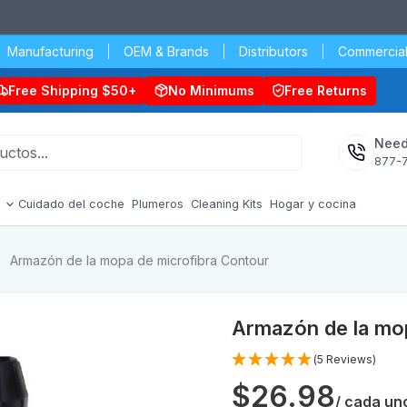
Manufacturing
OEM & Brands
Distributors
Commercial
Free Shipping $50+
No Minimums
Free Returns
Need
877-
s
Cuidado del coche
Plumeros
Cleaning Kits
Hogar y cocina
Armazón de la mopa de microfibra Contour
Armazón de la mop
(5 Reviews)
$26.98
/ cada un