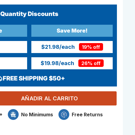
Quantity Discounts
e
Save More!
$21.98
/each
19% off
$19.98
/each
26% off
FREE SHIPPING $50+
AÑADIR AL CARRITO
+
No Minimums
Free Returns