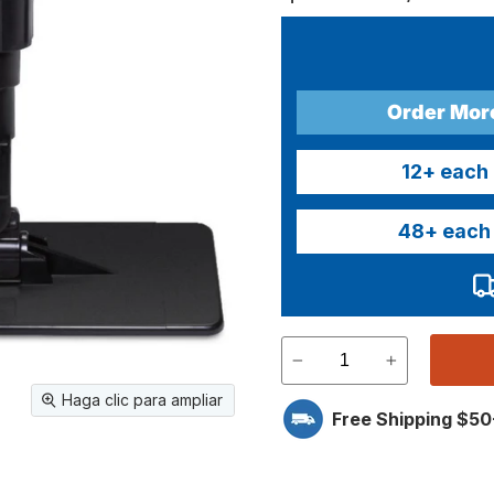
Order Mor
12
+ each
48
+ each
Haga clic para ampliar
Free Shipping $50