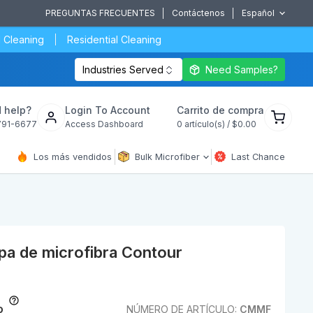
PREGUNTAS FRECUENTES
Contáctenos
Español
 Cleaning
Residential Cleaning
Industries Served
Need Samples?
Ver
 help?
Login To Account
Carrito de compra
carrito
791-6677
Access Dashboard
0
artículo(s) /
$0.00
de
compra
Los más vendidos
Bulk Microfiber
Last Chance
a de microfibra Contour
o
NÚMERO DE ARTÍCULO:
CMMF