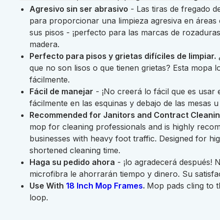
Agresivo sin ser abrasivo
- Las tiras de fregado d
para proporcionar una limpieza agresiva en áreas d
sus pisos - ¡perfecto para las marcas de rozaduras
madera.
Perfecto para pisos y grietas difíciles de limpiar.
¿
que no son lisos o que tienen grietas? Esta mopa lo
fácilmente.
Fácil de manejar
- ¡No creerá lo fácil que es usar
fácilmente en las esquinas y debajo de las mesas u
Recommended for Janitors and Contract Cleani
mop for cleaning professionals and is highly rec
businesses with heavy foot traffic. Designed for 
shortened cleaning time.
Haga su pedido ahora
- ¡lo agradecerá después! 
microfibra le ahorrarán tiempo y dinero. Su satisfa
Use With
18 Inch Mop Frames
.
Mop pads cling to 
loop.