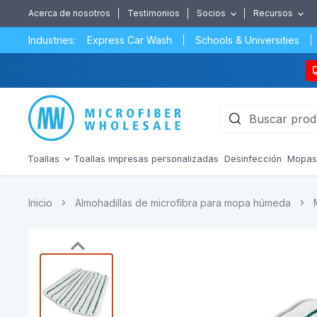
Acerca de nosotros
Testimonios
Socios
Recursos
Industries:
Express Car Wash
Schools & Universities
Toallas
Toallas impresas personalizadas
Desinfección
Mopa
Inicio
Almohadillas de microfibra para mopa húmeda