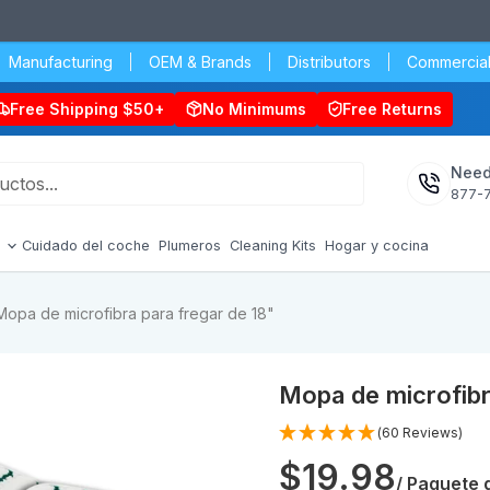
Manufacturing
OEM & Brands
Distributors
Commercial
Free Shipping $50+
No Minimums
Free Returns
Need
877-
s
Cuidado del coche
Plumeros
Cleaning Kits
Hogar y cocina
Mopa de microfibra para fregar de 18"
Mopa de microfibr
(60 Reviews)
$19.98
/ Paquete 