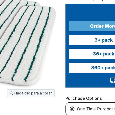
Order Mor
3
+ pack
36
+ pack
360
+ pac
Haga clic para ampliar
Purchase Options
One Time Purchas