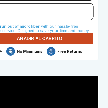
crofiber
un out of microfiber
with our hassle-free
Microfiber
n service. Designed to save your time and money
AÑADIR AL CARRITO
+
No Minimums
Free Returns