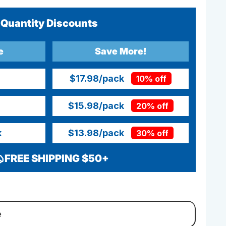
Quantity Discounts
e
Save More!
$17.98
/pack
10% off
$15.98
/pack
20% off
k
$13.98
/pack
30% off
FREE SHIPPING $50+
e