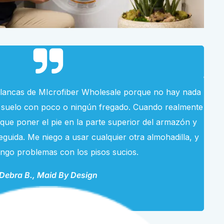
s blancas de MIcrofiber Wholesale porque no hay nada
 suelo con poco o ningún fregado. Cuando realmente
e que poner el pie en la parte superior del armazón y
eguida. Me niego a usar cualquier otra almohadilla, y
engo problemas con los pisos sucios.
Debra B., Maid By Design