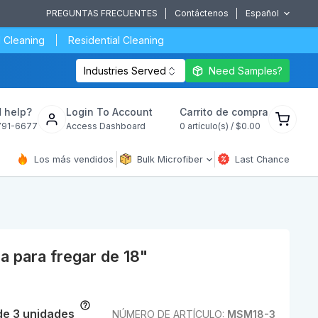
PREGUNTAS FRECUENTES
Contáctenos
Español
 Cleaning
Residential Cleaning
Industries Served
Need Samples?
Ver
 help?
Login To Account
Carrito de compra
carrito
791-6677
Access Dashboard
0
artículo(s) /
$0.00
de
compra
Los más vendidos
Bulk Microfiber
Last Chance
a para fregar de 18"
de 3 unidades
NÚMERO DE ARTÍCULO:
MSM18-3