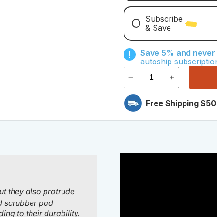
Subscribe
& Save
Save With Monthly Mi
Save 5% and never r
Save With Quarterly 
autoship subscriptio
Free Shipping $50
ut they also protrude
ld scrubber pad
g to their durability.