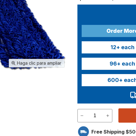
Order Mor
12
+ each
96
+ each
Haga clic para ampliar
600
+ eac
Free Shipping $50