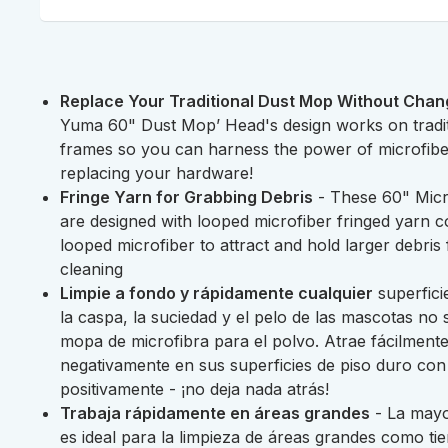
Replace Your Traditional Dust Mop Without Cha
Yuma 60" Dust Mop’ Head's design works on tradit
frames so you can harness the power of microfibe
replacing your hardware!
Fringe Yarn for Grabbing Debris
- These 60" Micr
are designed with looped microfiber fringed yarn 
looped microfiber to attract and hold larger debris 
cleaning
Limpie a fondo y rápidamente cualquier
superfici
la caspa, la suciedad y el pelo de las mascotas no 
mopa de microfibra para el polvo. Atrae fácilment
negativamente en sus superficies de piso duro con
positivamente - ¡no deja nada atrás!
Trabaja rápidamente en áreas grandes
- La mayo
es ideal para la limpieza de áreas grandes como ti