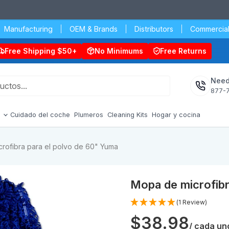
Manufacturing
OEM & Brands
Distributors
Commercial
Free Shipping $50+
No Minimums
Free Returns
Need
877-
s
Cuidado del coche
Plumeros
Cleaning Kits
Hogar y cocina
rofibra para el polvo de 60" Yuma
Mopa de microfibr
(1 Review)
$38.98
/ cada un