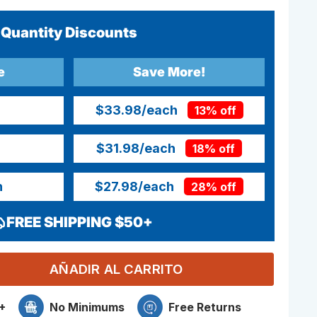
Quantity Discounts
e
Save More!
$33.98
/each
13% off
$31.98
/each
18% off
h
$27.98
/each
28% off
FREE SHIPPING $50+
AÑADIR AL CARRITO
+
No Minimums
Free Returns