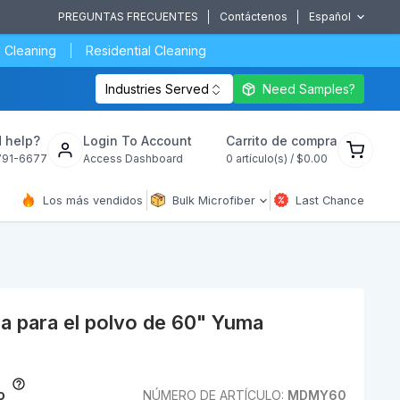
PREGUNTAS FRECUENTES
Contáctenos
Español
 Cleaning
Residential Cleaning
Industries Served
Need Samples?
Ver
 help?
Login To Account
Carrito de compra
carrito
791-6677
Access Dashboard
0
artículo(s) /
$0.00
de
compra
Los más vendidos
Bulk Microfiber
Last Chance
a para el polvo de 60" Yuma
o
NÚMERO DE ARTÍCULO:
MDMY60