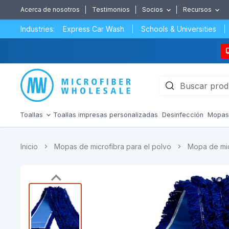
Acerca de nosotros
Testimonios
Socios
Recursos
Industries:
Express Car Wash
Schools & Universities
Toallas
Toallas impresas personalizadas
Desinfección
Mopa
Inicio
Mopas de microfibra para el polvo
Mopa de mic