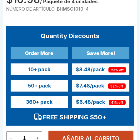
/ Paquete de 4 unidades
NÚMERO DE ARTÍCULO:
BHMSC1010-4
Quantity Discounts
Order More
Save More!
10
+ pack
$8.48
/pack
23% off
50
+ pack
$7.48
/pack
32% off
360
+ pack
$6.48
/pack
41% off
FREE SHIPPING $50+
AÑADIR AL CARRITO