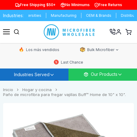
Free Shipping $50+
No Minimums
Free Returns
Industries:
s & Universities
Manufacturing
OEM & Brands
Distributors
Ver
carrit
Menú
de
comp
Los más vendidos
Bulk Microfiber
Last Chance
Our Products
Industries Served
Inicio
Hogar y cocina
Paño de microfibra para fregar vajillas Buff™ Home de 10" x 10".