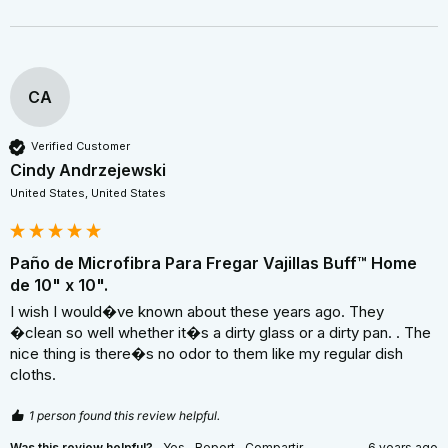
CA
Verified Customer
Cindy Andrzejewski
United States, United States
Paño de Microfibra Para Fregar Vajillas Buff™ Home
de 10" x 10".
I wish I would�ve known about these years ago. They 
�clean so well whether it�s a dirty glass or a dirty pan. . The 
nice thing is there�s no odor to them like my regular dish 
cloths.
1 person found this review helpful.
Was this review helpful?
Yes
Report
Compartir
6 years ago