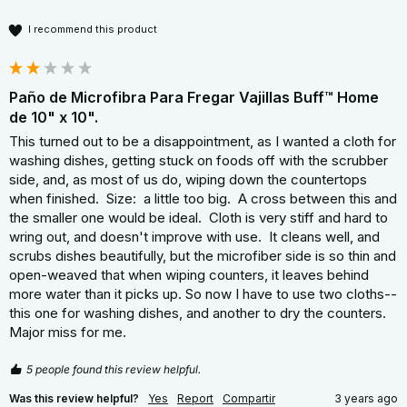
I recommend this product
Paño de Microfibra Para Fregar Vajillas Buff™ Home
de 10" x 10".
This turned out to be a disappointment, as I wanted a cloth for 
washing dishes, getting stuck on foods off with the scrubber 
side, and, as most of us do, wiping down the countertops 
when finished.  Size:  a little too big.  A cross between this and 
the smaller one would be ideal.  Cloth is very stiff and hard to 
wring out, and doesn't improve with use.  It cleans well, and 
scrubs dishes beautifully, but the microfiber side is so thin and 
open-weaved that when wiping counters, it leaves behind 
more water than it picks up. So now I have to use two cloths--
this one for washing dishes, and another to dry the counters.  
Major miss for me.
5 people found this review helpful.
Was this review helpful?
Yes
Report
Compartir
3 years ago