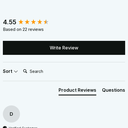
New content loaded
4.55
Based on 22 reviews
Write Review
Search:
Sort
Product Reviews
Questions
D