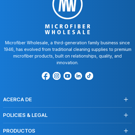
Microfiber Wholesale, a third-generation family business since
1946, has evolved from traditional cleaning supplies to premium
microfiber products, built on relationships, quality, and
innovation.
Encuéntrenos
Find
Encuéntrenos
Find
Find
en
us
en
us
us
Facebook
on
Youtube
on
on
Instagram
LinkedIn
TikTok
ACERCA DE
Acerca de nosotros
POLICIES & LEGAL
Testimonios
Envío
Contáctenos
PRODUCTOS
Devoluciones