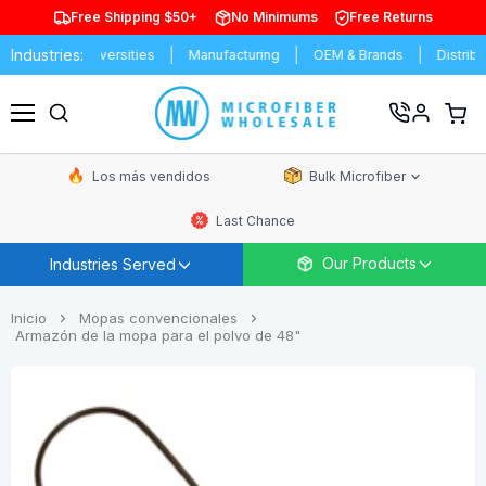
Free Shipping $50+
No Minimums
Free Returns
Industries:
Schools & Universities
Manufacturing
OEM & Brands
Distributo
Ver
carrit
Menú
de
comp
Los más vendidos
Bulk Microfiber
Last Chance
Our Products
Industries Served
Inicio
Mopas convencionales
Armazón de la mopa para el polvo de 48"