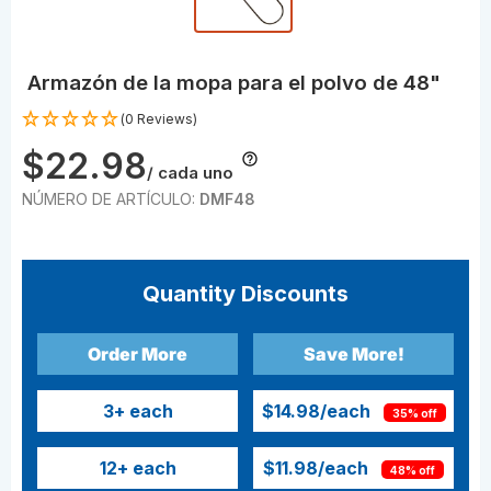
Armazón de la mopa para el polvo de 48"
(0 Reviews)
$22.98
/ cada uno
NÚMERO DE ARTÍCULO:
DMF48
Quantity Discounts
Order More
Save More!
3
+ each
$14.98
/each
35% off
12
+ each
$11.98
/each
48% off