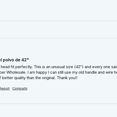
l polvo de 42"
d fit perfectly. This is an unusual size (42") and every one said I
iber Wholesale. I am happy I can still use my old handle and wir
better quality than the original. Thank you!!
Report
Compartir