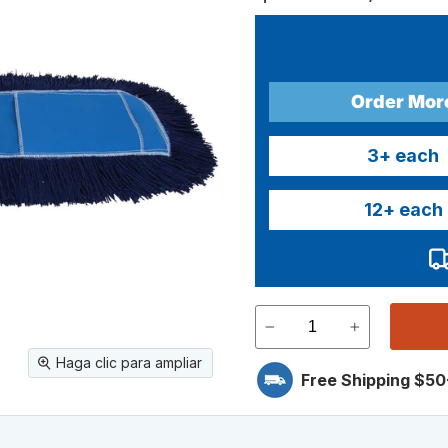
Order Mor
3
+ each
12
+ each
Haga clic para ampliar
Free Shipping $50