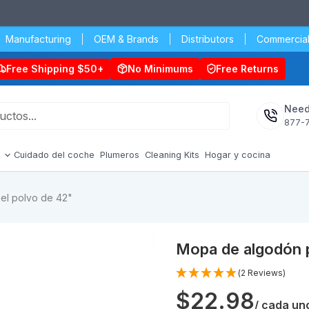
Manufacturing
OEM & Brands
Distributors
Commercial
Free Shipping $50+
No Minimums
Free Returns
Need
877-
s
Cuidado del coche
Plumeros
Cleaning Kits
Hogar y cocina
el polvo de 42"
Mopa de algodón p
(2 Reviews)
$22.98
/ cada un