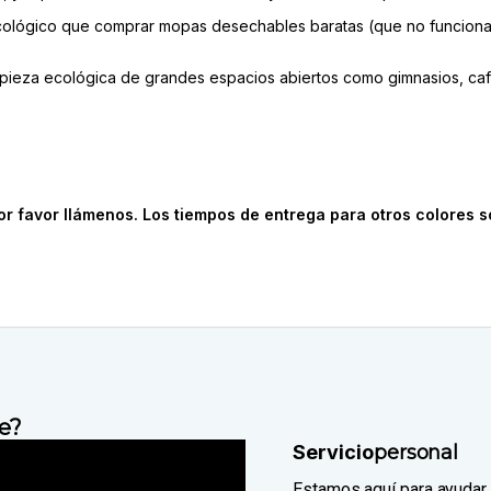
 ecológico que comprar mopas desechables baratas (que no funciona
impieza ecológica de grandes espacios abiertos como gimnasios, ca
r favor llámenos. Los tiempos de entrega para otros colores so
e?
Servicio
personal
Estamos aquí para ayudar