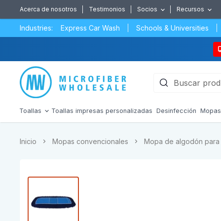
Acerca de nosotros
Testimonios
Socios
Recursos
Industries:
Express Car Wash
Schools & Universities
Toallas
Toallas impresas personalizadas
Desinfección
Mopa
Inicio
Mopas convencionales
Mopa de algodón para 