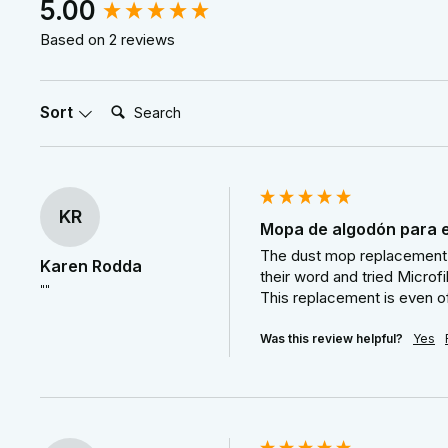
New content loaded
5.00
Based on 2 reviews
Search:
Sort
KR
Mopa de algodón para e
The dust mop replacement hea
Karen Rodda
their word and tried Microf
""
This replacement is even of 
Was this review helpful?
Yes