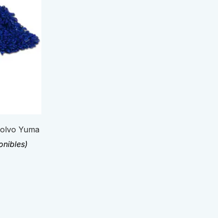
polvo Yuma
onibles)