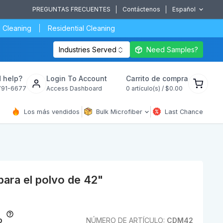
PREGUNTAS FRECUENTES
Contáctenos
Español
 Cleaning
Residential Cleaning
Industries Served
Need Samples?
Ver
 help?
Login To Account
Carrito de compra
carrito
791-6677
Access Dashboard
0
artículo(s) /
$0.00
de
compra
Los más vendidos
Bulk Microfiber
Last Chance
ara el polvo de 42"
o
NÚMERO DE ARTÍCULO:
CDM42