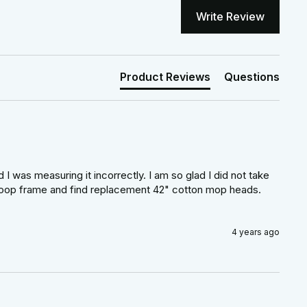
Write Review
Product Reviews
Questions
 was measuring it incorrectly. I am so glad I did not take 
e hoop frame and find replacement 42" cotton mop heads. 
4 years ago