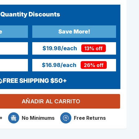
Quantity Discounts
e
Save More!
$19.98
/each
13% off
$16.98
/each
26% off
FREE SHIPPING $50+
AÑADIR AL CARRITO
+
No Minimums
Free Returns