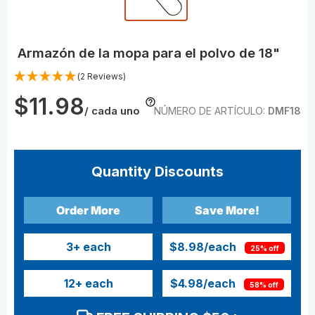
Armazón de la mopa para el polvo de 18"
(2 Reviews)
$11.98
/ cada uno
NÚMERO DE ARTÍCULO:
DMF18
Quantity Discounts
Order More
Save More!
3
+ each
$8.98
/each
25% off
12
+ each
$4.98
/each
58% off