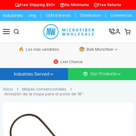
Free Shipping $50+
No Minimums
Free Returns
Industries:
Manufacturing
OEM & Brands
Distributors
Commercial Cle
Ver
carrit
Menú
de
comp
Los más vendidos
Bulk Microfiber
Last Chance
Our Products
Industries Served
Inicio
Mopas convencionales
Armazón de la mopa para el polvo de 18"