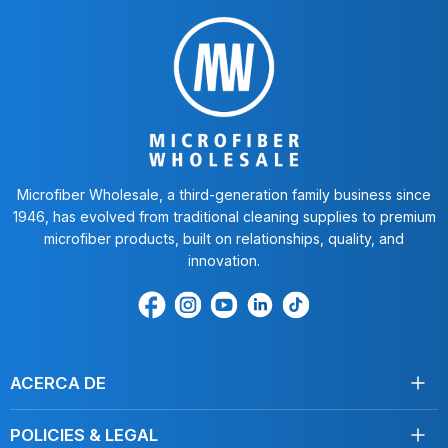
Microfiber Wholesale, a third-generation family business since
1946, has evolved from traditional cleaning supplies to premium
microfiber products, built on relationships, quality, and
innovation.
Encuéntrenos
Find
Encuéntrenos
Find
Find
en
us
en
us
us
Facebook
on
Youtube
on
on
Instagram
LinkedIn
TikTok
ACERCA DE
Acerca de nosotros
POLICIES & LEGAL
Testimonios