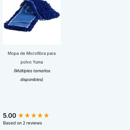
Mopa de Microfibra para
polvo Yuma
(Múltiples tamaños
disponibles)
New content loaded
5.00
Based on 2 reviews