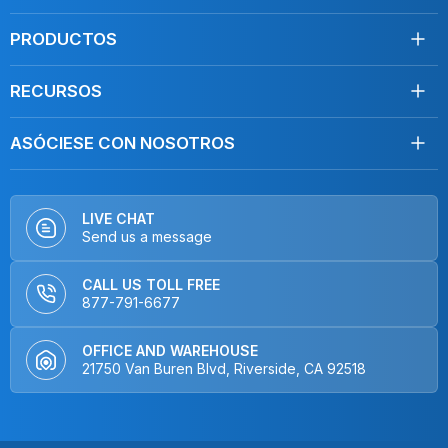
Envío
Contáctenos
PRODUCTOS
Devoluciones
Toallas
Condiciones de servicio
RECURSOS
Desinfección
Política de privacidad
Limpie como un profesional
Mopas
Do Not Sell My Personal Information
ASÓCIESE CON NOSOTROS
Blog, Artículos
Cuidado del coche
Distribuidores
PREGUNTAS FRECUENTES
Plumeros
Fabricantes de equipos originales (OEMs) y marcas
Vídeos sobre cómo hacerlo
Equipo
LIVE CHAT
Send us a message
Vídeos de productos
Kits
Entrevistas
Mopas sin microfibra
CALL US TOLL FREE
Hogar y cocina
877-791-6677
Cerrar
OFFICE AND WAREHOUSE
21750 Van Buren Blvd, Riverside, CA 92518